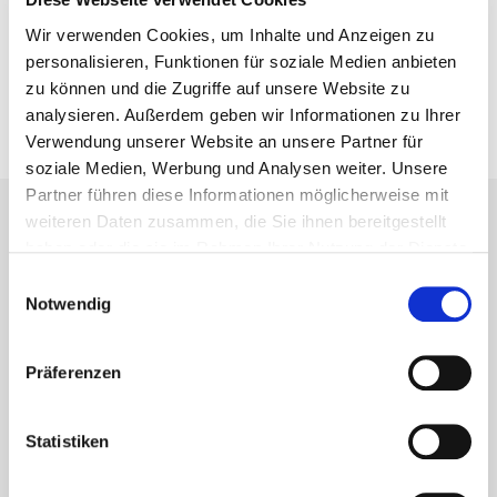
rechtlich möglich ist.
Wir verwenden Cookies, um Inhalte und Anzeigen zu
personalisieren, Funktionen für soziale Medien anbieten
Für die Klärung von Honorarfragen sollten Sie nicht
zu können und die Zugriffe auf unsere Website zu
zögern, sich von mir ein kostenloses Angebot
analysieren. Außerdem geben wir Informationen zu Ihrer
unterbreiten zu lassen.
Verwendung unserer Website an unsere Partner für
soziale Medien, Werbung und Analysen weiter. Unsere
Partner führen diese Informationen möglicherweise mit
Rechtsanwalt Stefan Specks
weiteren Daten zusammen, die Sie ihnen bereitgestellt
4.9
haben oder die sie im Rahmen Ihrer Nutzung der Dienste
Basierend auf 58 Bewertungen
gesammelt haben.
Einwilligungsauswahl
powered by
G
o
o
g
l
e
Notwendig
bewerte uns auf
Yves Evertz
Präferenzen
vor 4 Jahren
Sehr sympathischer und 
kompetenter Anwalt. Ich wurde zu einem fairen Preis, 
Statistiken
fachlich sehr gut beraten. Auch menschlich
... 
weiterlesen